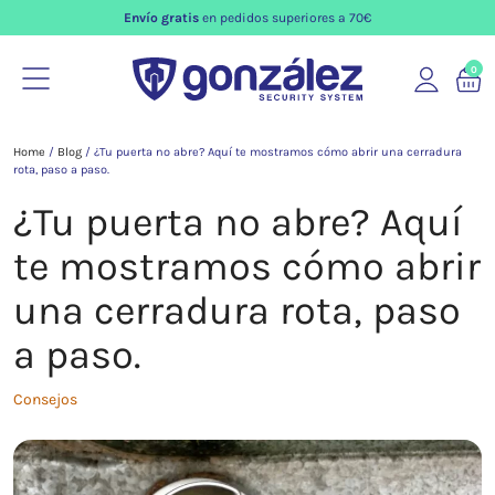
Envío gratis
en pedidos superiores a 70€
0
Home
/
Blog
/
¿Tu puerta no abre? Aquí te mostramos cómo abrir una cerradura
rota, paso a paso.
¿Tu puerta no abre? Aquí
te mostramos cómo abrir
una cerradura rota, paso
a paso.
Consejos