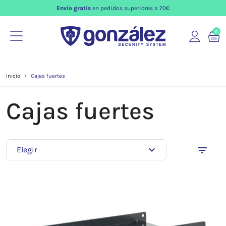
Envío gratis
en pedidos superiores a 70€
0
Inicio
Cajas fuertes
Cajas fuertes
expand_more
filter_list
Elegir