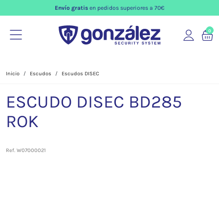
Envío gratis
en pedidos superiores a 70€
0
Inicio
Escudos
Escudos DISEC
ESCUDO DISEC BD285
ROK
Ref. W07000021