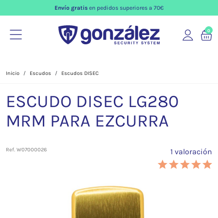
Envío gratis
en pedidos superiores a 70€
0
Inicio
Escudos
Escudos DISEC
ESCUDO DISEC LG280
MRM PARA EZCURRA
Ref. W07000026
1 valoración