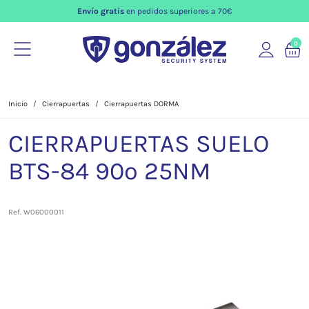
Envío gratis
en pedidos superiores a 70€
0
Inicio
Cierrapuertas
Cierrapuertas DORMA
CIERRAPUERTAS SUELO
BTS-84 90º 25NM
Ref. W06000011