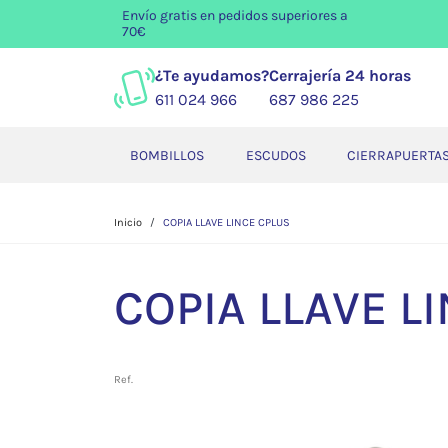
Envío gratis
en pedidos superiores a
70€
¿Te ayudamos?
Cerrajería 24 horas
611 024 966
687 986 225
BOMBILLOS
ESCUDOS
CIERRAPUERTA
Inicio
COPIA LLAVE LINCE CPLUS
COPIA LLAVE L
Ref.