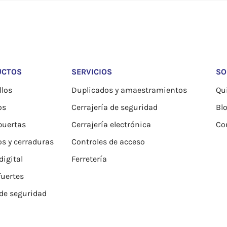
UCTOS
SERVICIOS
SO
los
Duplicados y amaestramientos
Qu
os
Cerrajería de seguridad
Bl
puertas
Cerrajería electrónica
Co
os y cerraduras
Controles de acceso
igital
Ferretería
fuertes
de seguridad