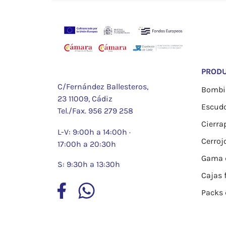
PROD
C/Fernández Ballesteros,
Bombil
23 11009, Cádiz
Escud
Tel./Fax.
956 279 258
Cierra
L-V: 9:00h a 14:00h ·
Cerroj
17:00h a 20:30h
Gama d
S: 9:30h a 13:30h
Cajas 
Packs 