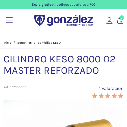
Envío gratis
en pedidos superiores a 70€
0
Inicio
Bombillos
Bombillos KESO
CILINDRO KESO 8000 Ω2
MASTER REFORZADO
Ref. S57000000
1 valoración