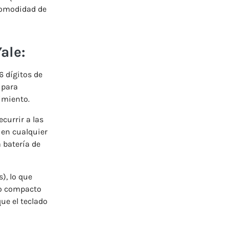
 comodidad de
ale:
6 dígitos de
para
imiento.
ecurrir a las
 en cualquier
 batería de
), lo que
ño compacto
ue el teclado