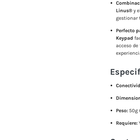
Combinaci
Linus®
y e
gestionar
Perfecto p
Keypad
fac
acceso de
experiencia
Especif
Conectivi
Dimension
Peso:
50g (
Requiere:
Y