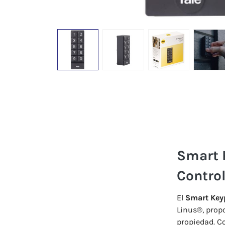
Smart K
Contro
El
Smart Key
Linus®, propo
propiedad. Co