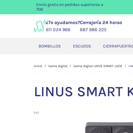
Envío gratis
en pedidos superiores a
70€
¿Te ayudamos?
Cerrajería 24 horas
611 024 966
687 986 225
BOMBILLOS
ESCUDOS
CIERRAPUERTA
Inicio
Gama digital
Gama digital LINUS SMART LOCK
LI
LINUS SMART 
Ref.