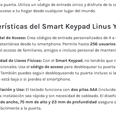
a puerta. Utiliza un código de entrada único y disfruta de la
acceso a tu hogar desde cualquier lugar del mundo.
rísticas del Smart Keypad Linus Y
tal de Acceso:
Crea códigos de entrada personalizados de 4 a 
stantánea desde tu smartphone. Permite hasta
256 usuarios
el acceso de familiares, amigos o incluso personal de manten
dad de Llaves Físicas:
Con el
Smart Keypad
, no tendrás que r
icionales. Usa el
código de acceso
para desbloquear tu puerta
ambién puedes seguir desbloqueando tu puerta incluso si la
o está baja o si pierdes el smartphone.
alación y Uso:
El teclado funciona con
dos pilas AAA
(incluidas
a instalación sea rápida y sin necesidad de cableado. El dise
de ancho, 75 mm de alto y 23 mm de profundidad
asegura q
fácilmente a la puerta.