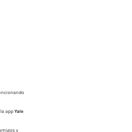
funcionando
 la app
Yale
 amigos y