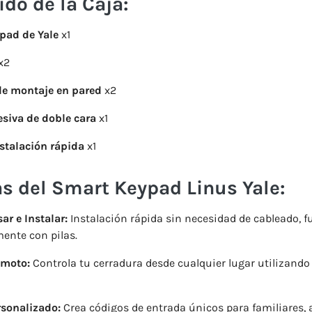
do de la Caja:
pad de Yale
x1
x2
de montaje en pared
x2
siva de doble cara
x1
stalación rápida
x1
s del Smart Keypad Linus Yale:
ar e Instalar:
Instalación rápida sin necesidad de cableado, 
ente con pilas.
emoto:
Controla tu cerradura desde cualquier lugar utilizando
rsonalizado:
Crea códigos de entrada únicos para familiares,