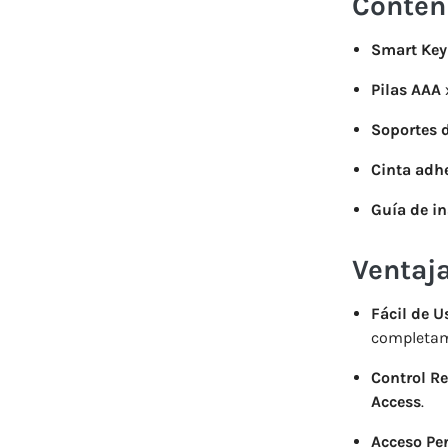
Conteni
Smart Key
Pilas AAA
Soportes 
Cinta adhe
Guía de in
Ventaja
Fácil de Us
completam
Control R
Access
.
Acceso Pe