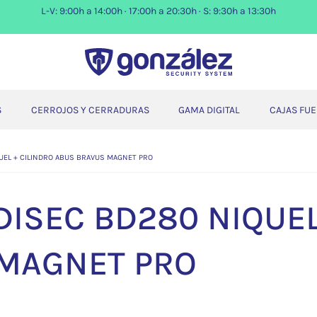
L-V: 9:00h a 14:00h · 17:00h a 20:30h · S: 9:30h a 13:30h
S
CERROJOS Y CERRADURAS
GAMA DIGITAL
CAJAS FU
UEL + CILINDRO ABUS BRAVUS MAGNET PRO
ISEC BD280 NIQUEL
MAGNET PRO