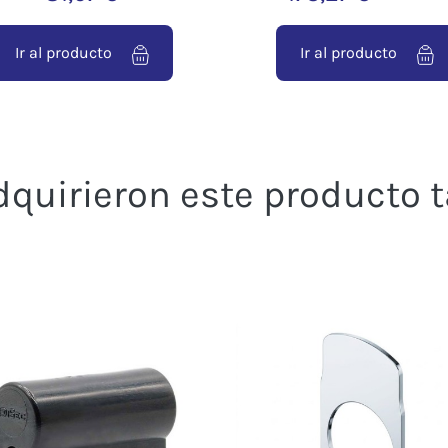
Ir al producto
Ir al producto
adquirieron este producto