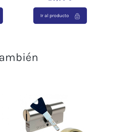
Ir al producto
 también