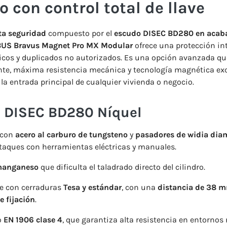
o con control total de llave
ta seguridad
compuesto por el
escudo DISEC BD280 en acab
ABUS Bravus Magnet Pro MX Modular
ofrece una protección int
sicos y duplicados no autorizados. Es una opción avanzada q
nte, máxima resistencia mecánica y tecnología magnética excl
 la entrada principal de cualquier vivienda o negocio.
 DISEC BD280 Níquel
 con
acero al carburo de tungsteno
y
pasadores de widia di
taques con herramientas eléctricas y manuales.
manganeso
que dificulta el taladrado directo del cilindro.
e con cerraduras
Tesa y estándar
, con una
distancia de 38 m
e fijación
.
o
EN 1906 clase 4
, que garantiza alta resistencia en entornos 