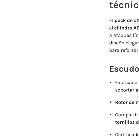
técnic
El
pack de al
el
cilindro 
a ataques fí
diseño elega
para reforzar
Escudo
Fabricado
soportar a
Rotor de 
Compatibl
tornillos d
Certificad