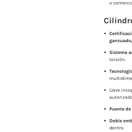
o comercia
Cilind
Certificac
ganzuado,
Sistema a
torsión.
Tecnologí
multidime
Llave inco
autorizado
Puente de 
Doble emb
dentro.