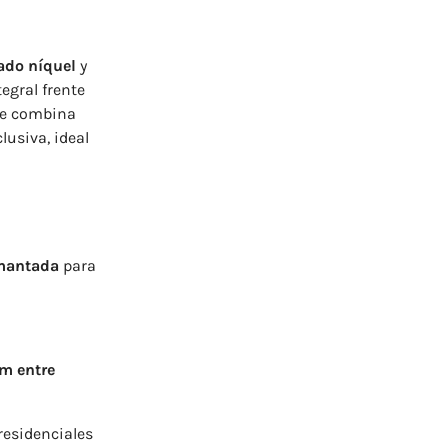
ado níquel
y
egral frente
ue combina
usiva, ideal
amantada
para
m entre
residenciales