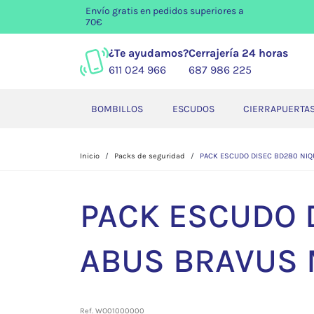
Envío gratis
en pedidos superiores a
70€
¿Te ayudamos?
Cerrajería 24 horas
611 024 966
687 986 225
BOMBILLOS
ESCUDOS
CIERRAPUERTA
Inicio
Packs de seguridad
PACK ESCUDO DISEC BD280 NIQ
PACK ESCUDO D
ABUS BRAVUS 
Ref. WO01000000