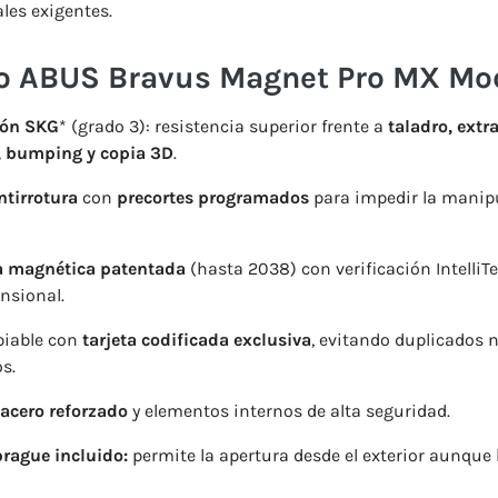
les exigentes.
ro ABUS Bravus Magnet Pro MX Mo
ión SKG
* (grado 3): resistencia superior frente a
taladro, extr
 bumping y copia 3D
.
ntirrotura
con
precortes programados
para impedir la manip
a magnética patentada
(hasta 2038) con verificación IntelliT
nsional.
piable con
tarjeta codificada exclusiva
, evitando duplicados 
s.
acero reforzado
y elementos internos de alta seguridad.
rague incluido:
permite la apertura desde el exterior aunque 