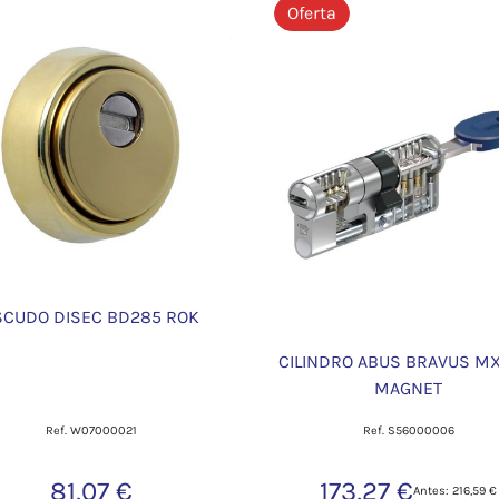
Oferta
SCUDO DISEC BD285 ROK
CILINDRO ABUS BRAVUS M
MAGNET
Ref. W07000021
Ref. S56000006
81,07 €
173,27 €
Antes: 216,59 €