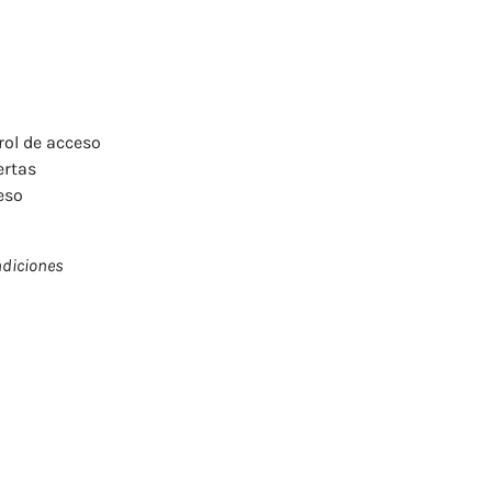
rol de acceso
ertas
eso
ndiciones