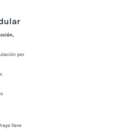
dular
acción,
ulación por
ec
no
haya llave