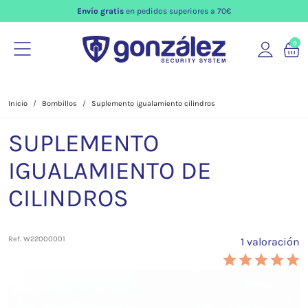
Envío gratis
en pedidos superiores a 70€
0
Inicio
Bombillos
Suplemento igualamiento cilindros
SUPLEMENTO
IGUALAMIENTO DE
CILINDROS
Ref. W22000001
1 valoración