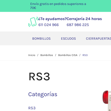
Envío gratis
en pedidos superiores a
70€
¿Te ayudamos?
Cerrajería 24 horas
611 024 966
687 986 225
BOMBILLOS
ESCUDOS
CIERRAPUERTA
Inicio
Bombillos
Bombillos CISA
RS3
RS3
Categorías
RS3