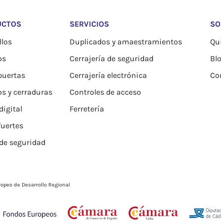
UCTOS
SERVICIOS
SO
los
Duplicados y amaestramientos
Qu
os
Cerrajería de seguridad
Bl
puertas
Cerrajería electrónica
Co
os y cerraduras
Controles de acceso
igital
Ferretería
fuertes
de seguridad
opeo de Desarrollo Regional