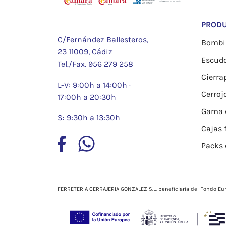
PROD
C/Fernández Ballesteros,
Bombil
23 11009, Cádiz
Escud
Tel./Fax.
956 279 258
Cierra
L-V: 9:00h a 14:00h ·
Cerroj
17:00h a 20:30h
Gama d
S: 9:30h a 13:30h
Cajas 
Packs 
FERRETERIA CERRAJERIA GONZALEZ S.L. beneficiaria del Fondo Eur