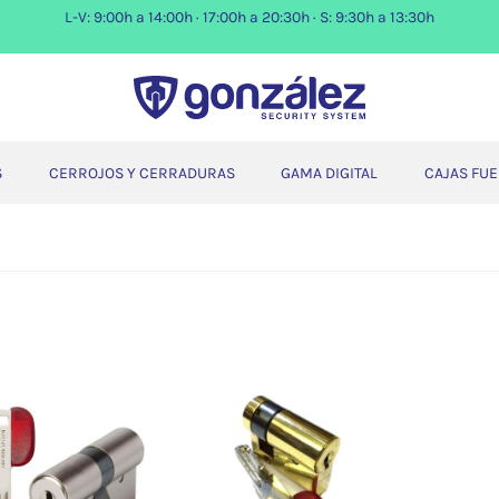
L-V: 9:00h a 14:00h · 17:00h a 20:30h · S: 9:30h a 13:30h
S
CERROJOS Y CERRADURAS
GAMA DIGITAL
CAJAS FU