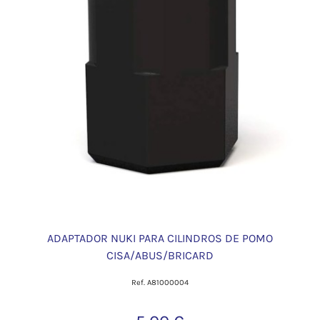
ADAPTADOR NUKI PARA CILINDROS DE POMO
CISA/ABUS/BRICARD
Ref. A81000004