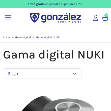
Envío gratis
en pedidos superiores a 70€
0
Inicio
Gama digital
Gama digital NUKI
Gama digital NUKI
expand_more
Elegir