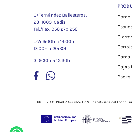
PROD
C/Fernández Ballesteros,
Bombil
23 11009, Cádiz
Escud
Tel./Fax.
956 279 258
Cierra
L-V: 9:00h a 14:00h ·
Cerroj
17:00h a 20:30h
Gama d
S: 9:30h a 13:30h
Cajas 
Packs 
FERRETERIA CERRAJERIA GONZALEZ S.L. beneficiaria del Fondo Eur