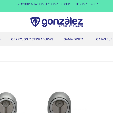
L-V: 9:00h a 14:00h · 17:00h a 20:30h · S: 9:30h a 13:30h
S
CERROJOS Y CERRADURAS
GAMA DIGITAL
CAJAS FU