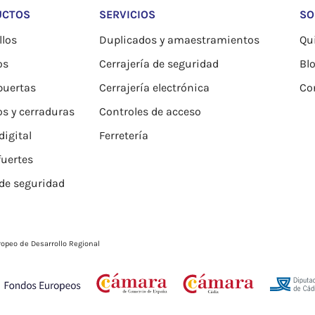
UCTOS
SERVICIOS
SO
los
Duplicados y amaestramientos
Qu
os
Cerrajería de seguridad
Bl
puertas
Cerrajería electrónica
Co
os y cerraduras
Controles de acceso
igital
Ferretería
fuertes
de seguridad
opeo de Desarrollo Regional