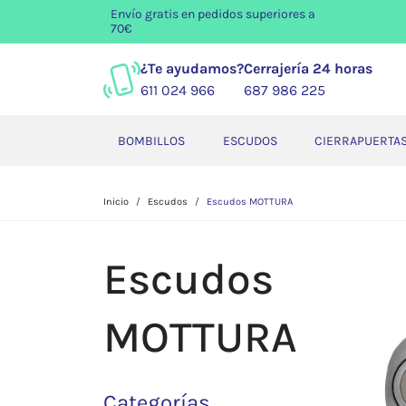
Envío gratis
en pedidos superiores a
70€
¿Te ayudamos?
Cerrajería 24 horas
611 024 966
687 986 225
BOMBILLOS
ESCUDOS
CIERRAPUERTA
Inicio
Escudos
Escudos MOTTURA
Escudos
MOTTURA
Categorías