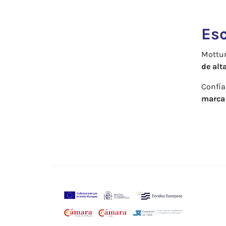
Es
Mottur
de alt
Confía 
marca 