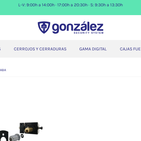
L-V: 9:00h a 14:00h · 17:00h a 20:30h · S: 9:30h a 13:30h
S
CERROJOS Y CERRADURAS
GAMA DIGITAL
CAJAS FU
KABA