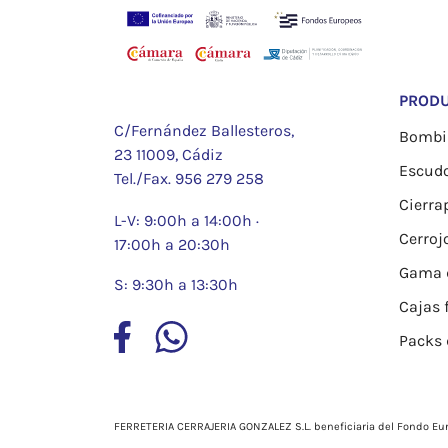
PROD
C/Fernández Ballesteros,
Bombil
23 11009, Cádiz
Escud
Tel./Fax.
956 279 258
Cierra
L-V: 9:00h a 14:00h ·
Cerroj
17:00h a 20:30h
Gama d
S: 9:30h a 13:30h
Cajas 
Packs 
FERRETERIA CERRAJERIA GONZALEZ S.L. beneficiaria del Fondo Eur