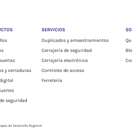
UCTOS
SERVICIOS
SO
los
Duplicados y amaestramientos
Qu
os
Cerrajería de seguridad
Bl
puertas
Cerrajería electrónica
Co
os y cerraduras
Controles de acceso
igital
Ferretería
fuertes
de seguridad
opeo de Desarrollo Regional