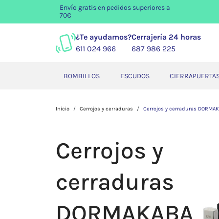
Envío gratis
en pedidos superiores a
70€
¿Te ayudamos?
Cerrajería 24 horas
611 024 966
687 986 225
BOMBILLOS
ESCUDOS
CIERRAPUERTA
Inicio
Cerrojos y cerraduras
Cerrojos y cerraduras DORMA
Cerrojos y
cerraduras
DORMAKABA