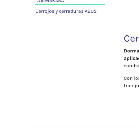
DORMAKABA
Cerrojos y cerraduras ABUS
Cer
Dormak
aplica
combin
Con l
tranqu