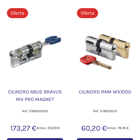
Oferta
Oferta
CILINDRO ABUS BRAVUS
CILINDRO IFAM WX1000
MX PRO MAGNET
Ref. S56000006
Ref. S19000015
173,27 €
60,20 €
Antes: 216,59 €
Antes: 78,18 €