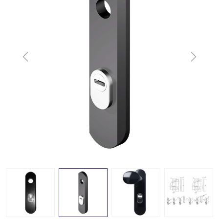
Previous
Next