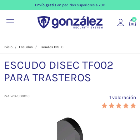
Envío gratis
en pedidos superiores a 70€
0
Inicio
Escudos
Escudos DISEC
ESCUDO DISEC TF002
PARA TRASTEROS
Ref. W07000016
1 valoración