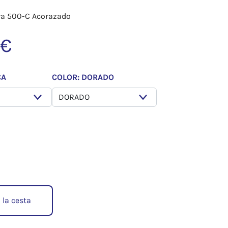
ra 500-C Acorazado
 €
CA
COLOR: DORADO
 la cesta