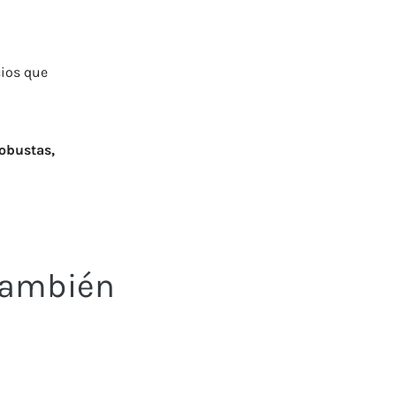
cios que
obustas,
 también