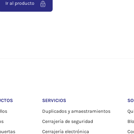
Ir al producto
UCTOS
SERVICIOS
SO
los
Duplicados y amaestramientos
Qu
os
Cerrajería de seguridad
Bl
puertas
Cerrajería electrónica
Co