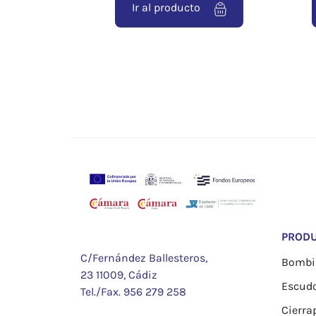
Ir al producto
PROD
C/Fernández Ballesteros,
Bombil
23 11009, Cádiz
Escud
Tel./Fax.
956 279 258
Cierra