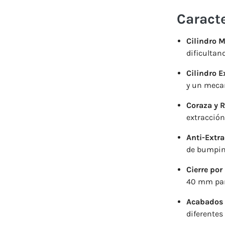
Caracte
Cilindro 
dificultan
Cilindro E
y un mecan
Coraza y 
extracción
Anti-Extr
de bumpin
Cierre por
40 mm para
Acabados 
diferentes