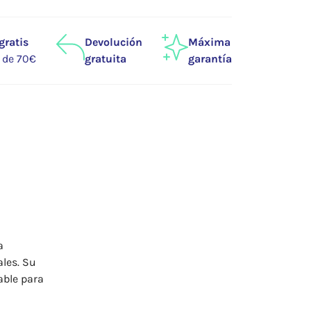
gratis
Devolución
Máxima
r de 70€
gratuita
garantía
a
les. Su
able para