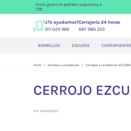
Envío gratis
en pedidos superiores a
70€
¿Te ayudamos?
Cerrajería 24 horas
611 024 966
687 986 225
BOMBILLOS
ESCUDOS
CIERRAPUERTA
Inicio
Cerrojos y cerraduras
Cerrojos y cerraduras EZCURR
CERROJO EZCU
Ref. W24000000