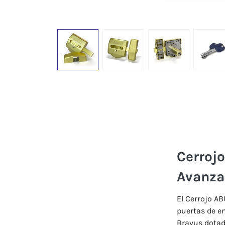
Cerroj
Avanz
El
Cerrojo
AB
puertas
de
e
Bravus
dota