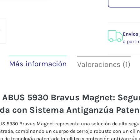
Envíos 
a parti
Más información
Valoraciones (1)
o
ABUS
5930
Bravus
Magnet:
Segu
ada
con
Sistema
Antiganzúa
Paten
US
5930
Bravus
Magnet
representa
una
solución
de
alta
segu
ntrada,
combinando
un
cuerpo
de
cerrojo
robusto
con
un
cili
do
de
tecnología
patentada
Intellitec
y
protección
antiganzúa