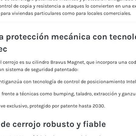
ontrol
de
copia
y
resistencia
a
ataques
lo
convierten
en
una
e
o
para
viviendas
particulares
como
para
locales
comerciales.
a
protección
mecánica
con
tecnol
ec
el
cerrojo
es
su
cilindro
Bravus
Magnet,
que
incorpora
una
cod
un
sistema
de
seguridad
patentado:
ntiganzúa
con
tecnología
de
control
de
posicionamiento
Intel
n
frente
a
técnicas
como
bumping,
taladro,
extracción
y
ganzu
ave
exclusivo,
protegido
por
patente
hasta
2030.
o
de
cerrojo
robusto
y
fiable