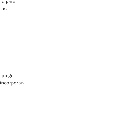
do
para
cas:
n
juego
incorporan