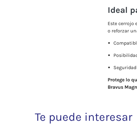
Ideal
p
Este
cerrojo
o
reforzar
un
Compatib
Posibilida
Segurida
Protege
lo
q
Bravus
Magn
Te puede interesar