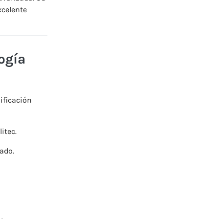
xcelente
ogía
ificación
litec.
ado.