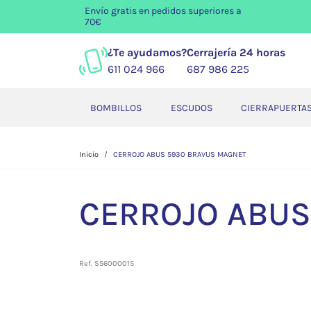
Envío gratis
en pedidos superiores a
70€
¿Te ayudamos?
Cerrajería 24 horas
611 024 966
687 986 225
BOMBILLOS
ESCUDOS
CIERRAPUERTA
Inicio
CERROJO ABUS 5930 BRAVUS MAGNET
CERROJO ABUS
Ref. S56000015