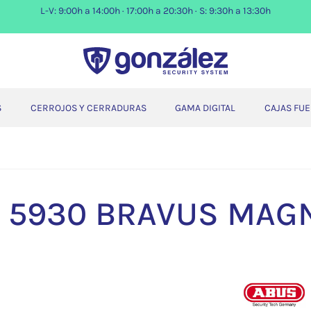
L-V: 9:00h a 14:00h · 17:00h a 20:30h · S: 9:30h a 13:30h
S
CERROJOS Y CERRADURAS
GAMA DIGITAL
CAJAS FU
 5930 BRAVUS MAG