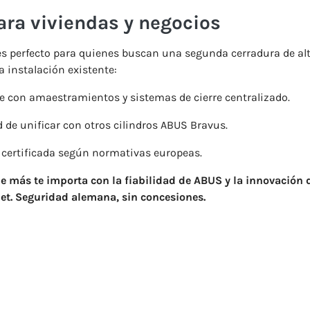
ara
viviendas
y
negocios
es
perfecto
para
quienes
buscan
una
segunda
cerradura
de
al
a
instalación
existente:
le
con
amaestramientos
y
sistemas
de
cierre
centralizado.
d
de
unificar
con
otros
cilindros
ABUS
Bravus.
d
certificada
según
normativas
europeas.
ue
más
te
importa
con
la
fiabilidad
de
ABUS
y
la
innovación
et.
Seguridad
alemana,
sin
concesiones.