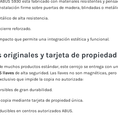
ABUS
5930
está
fabricado
con
materiales
resistentes
y
pensa
nstalación
firme
sobre
puertas
de
madera,
blindadas
o
metáli
tálico
de
alta
resistencia.
e
cierre
reforzado.
mpacto
que
permite
una
integración
estética
y
funcional.
s
originales
y
tarjeta
de
propiedad
de
muchos
productos
estándar,
este
cerrojo
se
entrega
con
u
5
llaves
de
alta
seguridad.
Las
llaves
no
son
magnéticas,
pero
xclusivo
que
impide
la
copia
no
autorizada:
ersibles
de
gran
durabilidad.
e
copia
mediante
tarjeta
de
propiedad
única.
ducibles
en
centros
autorizados
ABUS.