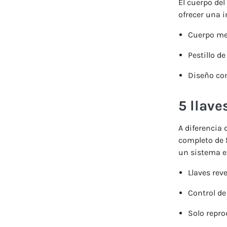
El
cuerpo
del
ofrecer
una
i
Cuerpo
me
Pestillo
d
Diseño
co
5
llave
A
diferencia
completo
de
un
sistema
e
Llaves
rev
Control
d
Solo
repro