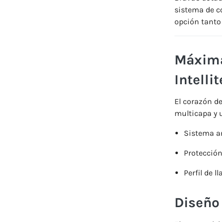
sistema
de
c
opción
tant
Máxim
Intellit
El
corazón
d
multicapa
y
Sistema
a
Protecció
Perfil
de
ll
Diseñ