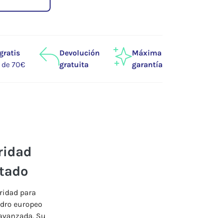
gratis
Devolución
Máxima
r de 70€
gratuita
garantía
ridad
tado
ridad
para
ndro
europeo
avanzada.
Su