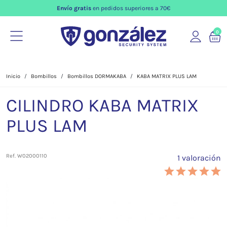
Envío gratis
en pedidos superiores a 70€
0
Inicio
Bombillos
Bombillos DORMAKABA
KABA MATRIX PLUS LAM
CILINDRO KABA MATRIX
PLUS LAM
Ref. W02000110
1 valoración