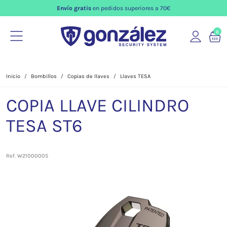
Envío gratis
en pedidos superiores a 70€
0
Inicio
Bombillos
Copias de llaves
Llaves TESA
COPIA LLAVE CILINDRO
TESA ST6
Ref. W21000005