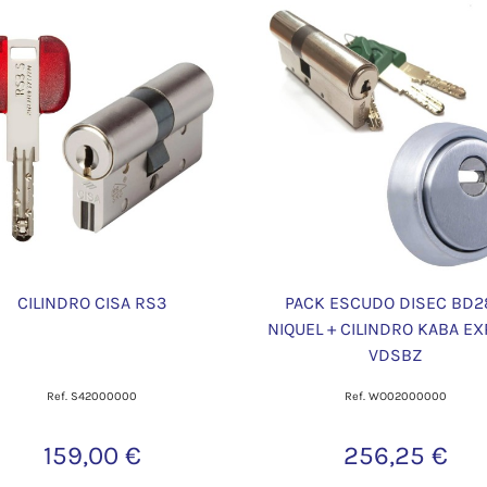
CILINDRO CISA RS3
PACK ESCUDO DISEC BD2
NIQUEL + CILINDRO KABA E
VDSBZ
Ref. S42000000
Ref. WO02000000
159,00 €
256,25 €