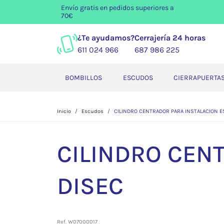
Envío gratis
en pedidos superiores a
70€
¿Te ayudamos?
Cerrajería 24 horas
611 024 966
687 986 225
BOMBILLOS
ESCUDOS
CIERRAPUERTA
Inicio
Escudos
CILINDRO CENTRADOR PARA INSTALACION E
CILINDRO CEN
DISEC
Ref. W07000017