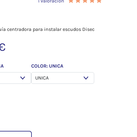
1 valoración
uía centradora para instalar escudos Disec
 €
CA
COLOR: UNICA